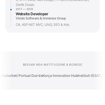
Grafik Dizajn.
2017 — 2018
Website Developer
Vivido Software & Immense Group
C#, ASP.NET MVC, LINQ, SEO & Ads.
BESUAR NGA INSTITUCIONE & BIZNESE
utoriteti Portual Durrës
Korça Innovation Hub
Instituti ISSAT, Tir