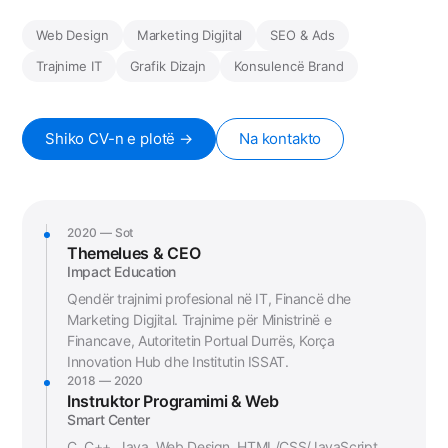
Web Design
Marketing Digjital
SEO & Ads
Trajnime IT
Grafik Dizajn
Konsulencë Brand
Shiko CV-n e plotë →
Na kontakto
2020 — Sot
Themelues & CEO
Impact Education
Qendër trajnimi profesional në IT, Financë dhe
Marketing Digjital. Trajnime për Ministrinë e
Financave, Autoritetin Portual Durrës, Korça
Innovation Hub dhe Institutin ISSAT.
2018 — 2020
Instruktor Programimi & Web
Smart Center
C, C++, Java, Web Design, HTML/CSS/JavaScript,