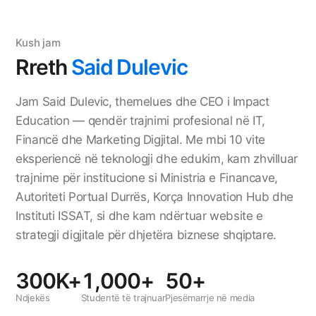
Kush jam
Rreth
Said Dulevic
Jam Said Dulevic, themelues dhe CEO i Impact
Education — qendër trajnimi profesional në IT,
Financë dhe Marketing Digjital. Me mbi 10 vite
eksperiencë në teknologji dhe edukim, kam zhvilluar
trajnime për institucione si Ministria e Financave,
Autoriteti Portual Durrës, Korça Innovation Hub dhe
Instituti ISSAT, si dhe kam ndërtuar website e
strategji digjitale për dhjetëra biznese shqiptare.
300K+
1,000+
50+
Ndjekës
Studentë të trajnuar
Pjesëmarrje në media