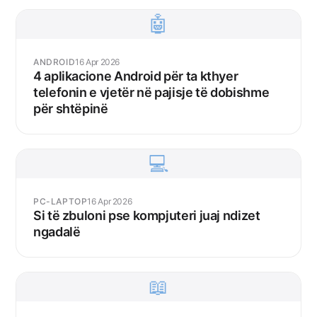
🤖
ANDROID
16 Apr 2026
4 aplikacione Android për ta kthyer
telefonin e vjetër në pajisje të dobishme
për shtëpinë
💻
PC-LAPTOP
16 Apr 2026
Si të zbuloni pse kompjuteri juaj ndizet
ngadalë
📖