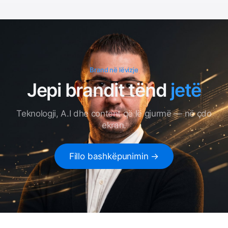
Brand në lëvizje
Jepi
brandit
tënd
jetë
Teknologji, A.I dhe content që lë gjurmë — në çdo
ekran.
Fillo bashkëpunimin →