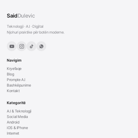
Said
Dulevic
Teknologji · A.I · Digjital
Njohuri praktike për botën moderne.
Navigim
Kryefaqe
Blog
Prompte A.I
Bashkëpunime
Kontakt
Kategoritë
A.I & Teknologji
Social Media
Android
iOS & iPhone
Internet