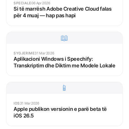
SPECIALE
06 Apr 2026
Si të marrësh Adobe Creative Cloud falas
për 4 muaj — hap pas hapi
📖
SYGJERIME
31 Mar 2026
Aplikacioni Windows i Speechify:
Transkriptim dhe Diktim me Modele Lokale
📱
IOS
31 Mar 2026
Apple publikon versionin e parë beta të
iOS 26.5