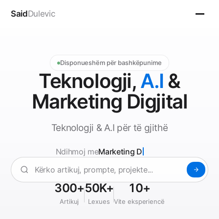
Said
Dulevic
Disponueshëm për bashkëpunime
Teknologji,
A.I
&
Marketing Digjital
Teknologji & A.I për të gjithë
Ndihmoj me
Marketing Digjital
Ndihmoj me A.I & Automatizim, Marketing Digjital, SEO
300+
50K+
10+
Artikuj
Lexues
Vite eksperiencë