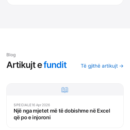
Blog
Artikujt
e
fundit
Të gjithë artikujt →
📖
SPECIALE
16 Apr 2026
Një nga mjetet më të dobishme në Excel
që po e injoroni